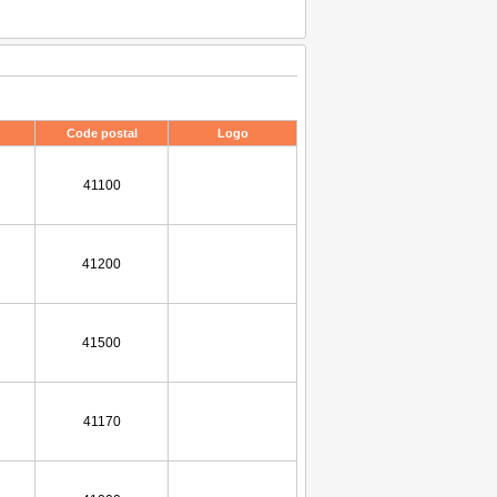
Code postal
Logo
41100
41200
41500
41170