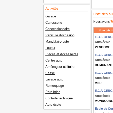
Activités
Liste des au
Garage
Nous avons
7
Carrosserie
Concessionnaire
Nom | Activ
Véhicule d'occasion
E.C.F. CERC
Mandataire auto
Auto école
VENDOME
Loueur
Pièces et Accessoires
E.C.F. CERC
Auto école
Centre auto
ROMORANTI
Aménageur utilitaire
Casse
E.C.F. CERC
Auto école
Lavage auto
MER
Remorquage
E.C.F. CERC
Pare brise
Auto école
Contrôle technique
MONDOUBL
Auto école
Ecole de Co