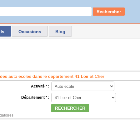
Rechercher
ls
Occasions
Blog
des auto écoles dans le département 41 Loir et Cher
Activité * :
Département * :
RECHERCHER
gatoires