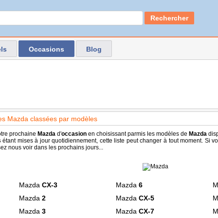
Rechercher
ls
Occasions
Blog
es Mazda classées par modèles
tre prochaine
Mazda
d'
occasion
en choisissant parmis les modèles de
Mazda
disp
s
étant mises à jour quotidiennement, cette liste peut changer à tout moment. Si 
ez nous voir dans les prochains jours...
Mazda
CX-3
Mazda
6
M
Mazda
2
Mazda
CX-5
M
Mazda
3
Mazda
CX-7
M