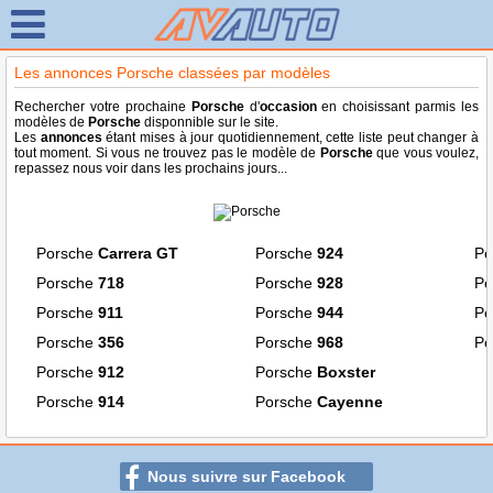
Les annonces Porsche classées par modèles
Rechercher votre prochaine
Porsche
d'
occasion
en choisissant parmis les
modèles de
Porsche
disponnible sur le site.
Les
annonces
étant mises à jour quotidiennement, cette liste peut changer à
tout moment. Si vous ne trouvez pas le modèle de
Porsche
que vous voulez,
repassez nous voir dans les prochains jours...
Porsche
Carrera GT
Porsche
924
Po
Porsche
718
Porsche
928
Po
Porsche
911
Porsche
944
Po
Porsche
356
Porsche
968
Po
Porsche
912
Porsche
Boxster
Porsche
914
Porsche
Cayenne
Nous suivre sur Facebook