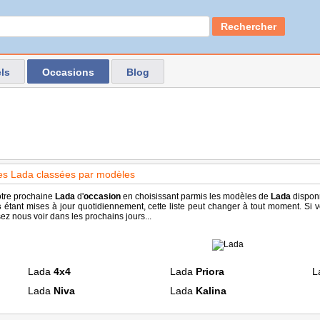
Rechercher
ls
Occasions
Blog
s Lada classées par modèles
tre prochaine
Lada
d'
occasion
en choisissant parmis les modèles de
Lada
disponn
s
étant mises à jour quotidiennement, cette liste peut changer à tout moment. Si
ez nous voir dans les prochains jours...
Lada
4x4
Lada
Priora
L
Lada
Niva
Lada
Kalina